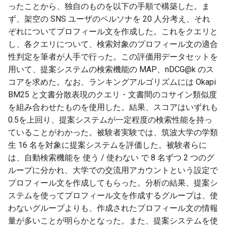
ったことから、独自のものを以下の手順で構築した。ま
ず、架空の SNS ユーザのペルソナを 20 人分考え、それ
ぞれについてプロフィール文を作成した。これをクエリと
し、各クエリについて、検索対象のプロフィール文の適合
性判定を筆者が人手で行った。この評価用データセットを
用いて、提案システムの検索機能の MAP、nDCG@k のス
コアを求めた。なお、ランキングアルゴリズムには Okapi
BM25 と文書分散表現のクエリ・文書間のコサイン類似度
を組み合わせたものを使用した。結果、スコアはいずれも
0.5を上回り、提案システムが一定程度の検索性能を持っ
ていることがわかった。被験者実験では、筑波大学の学類
生 16 名を対象に提案システムを評価した。被験者らに
は、自動検索機能を 使う / 使わない で 8 名ずつ 2 つのグ
ループに分かれ、大学での交流用アカウントという設定で
プロフィール文を作成してもらった。分析の結果、提案シ
ステムを使ってプロフィール文を作成するグループは、使
わないグループよりも、作成されたプロフィール文の情報
量が多いことが明らかとなった。また、提案システムを使